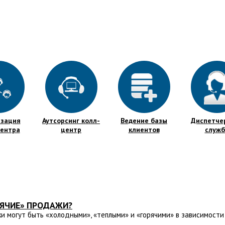
изация
Аутсорсинг колл-
Ведение базы
Диспетче
центра
центр
клиентов
служб
РЯЧИЕ» ПРОДАЖИ?
 могут быть «холодными», «теплыми» и «горячими» в зависимости 