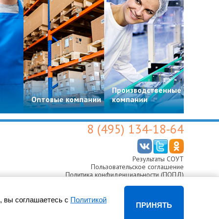
Производственные
Цвето
Оптовые компании
компании
магази
8 (495) 134-18-64
Результаты СОУТ
Пользовательское соглашение
Политика конфиденциальности (ПОПД)
Согласие на обработку персональных данных
, вы соглашаетесь с
Политикой
ПРИНЯТЬ