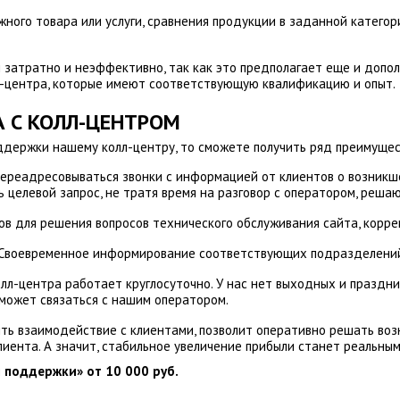
жного товара или услуги, сравнения продукции в заданной катего
затратно и неэффективно, так как это предполагает еще и допол
л-центра, которые имеют соответствующую квалификацию и опыт.
 С КОЛЛ-ЦЕНТРОМ
ддержки нашему колл-центру, то сможете получить ряд преимущес
ереадресовываться звонки с информацией от клиентов о возникш
ь целевой запрос, не тратя время на разговор с оператором, реш
в для решения вопросов технического обслуживания сайта, коррек
 Своевременное информирование соответствующих подразделений
колл-центра работает круглосуточно. У нас нет выходных и праздни
сможет связаться с нашим оператором.
ь взаимодействие с клиентами, позволит оперативно решать возн
лиента. А значит, стабильное увеличение прибыли станет реальны
 поддержки» от 10 000 руб.